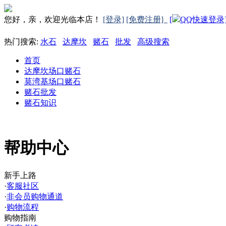
您好，亲，欢迎光临本店！
[登录]
[免费注册]
[
QQ快速登录
热门搜索:
水石
达摩坎
赌石
批发
高级搜索
首页
达摩坎场口赌石
莫湾基场口赌石
赌石批发
赌石知识
帮助中心
新手上路
·
客服社区
·
非会员购物通道
·
购物流程
购物指南